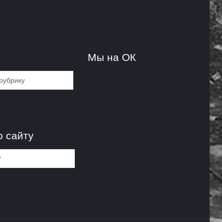
и
Мы на ОК
и
о сайту