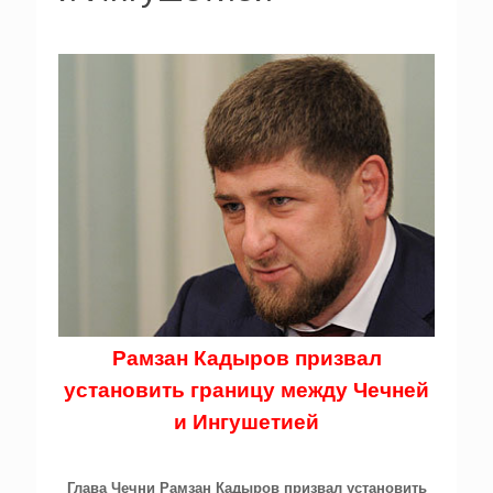
Рамзан Кадыров призвал
установить границу между Чечней
и Ингушетией
Глава Чечни Рамзан Кадыров призвал установить