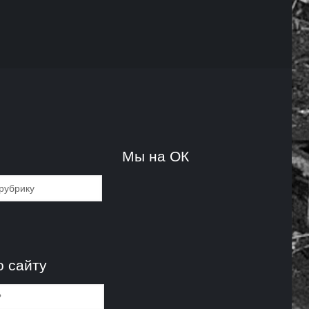
и
Мы на ОК
и
о сайту