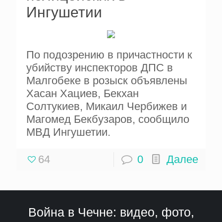
Ингушетии
По подозрению в причастности к
убийству инспекторов ДПС в
Малгобеке в розыск объявлены
Хасан Хациев, Бекхан
Солтукиев, Микаил Чербижев и
Магомед Бекбузаров, сообщило
МВД Ингушетии.
64
0
Далее
Война в Чечне: видео, фото,