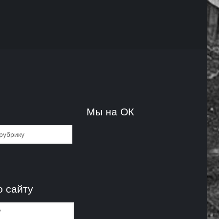
и
Мы на ОК
и
о сайту