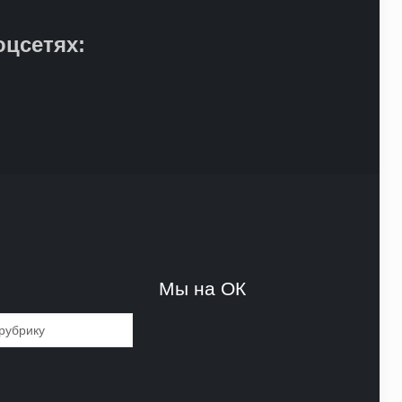
оцсетях:
и
Мы на ОК
и