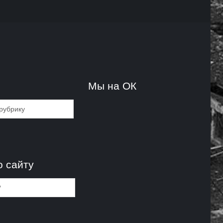
и
Мы на ОК
и
о сайту