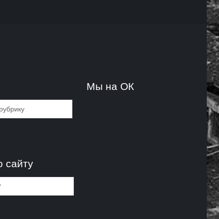
и
Мы на ОК
и
о сайту