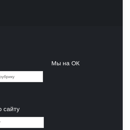
и
Мы на ОК
и
о сайту