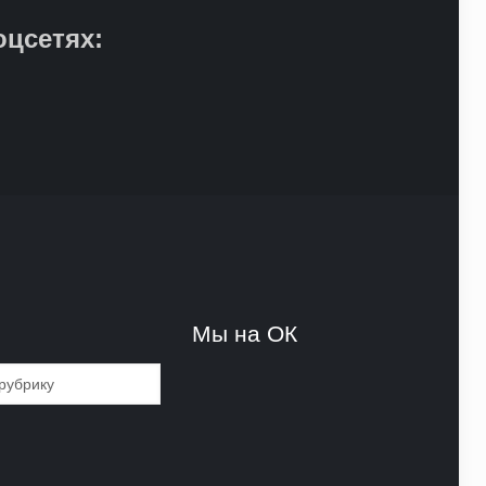
оцсетях:
и
Мы на ОК
и