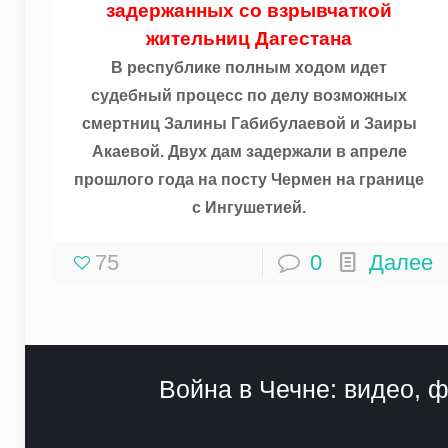
задержанных со взрывчаткой
жительниц Дагестана
В республике полным ходом идет
судебный процесс по делу возможных
смертниц Залины Габибулаевой и Заиры
Акаевой. Двух дам задержали в апреле
прошлого года на посту Чермен на границе
с Ингушетией.
75
0
Далее
Война в Чечне: видео, ф