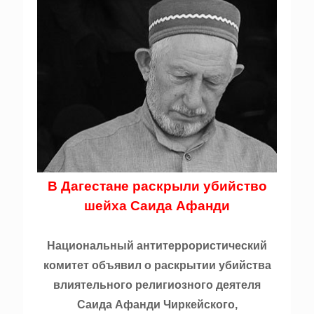
В Дагестане раскрыли убийство
шейха Саида Афанди
Национальный антитеррористический
комитет объявил о раскрытии убийства
влиятельного религиозного деятеля
Саида Афанди Чиркейского,