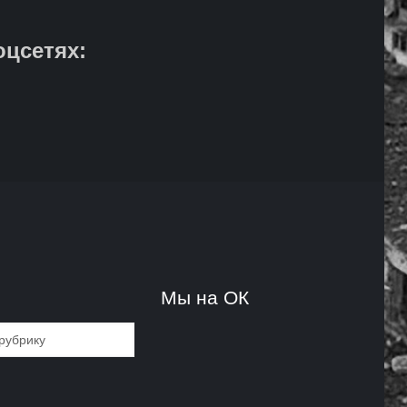
оцсетях:
и
Мы на ОК
и