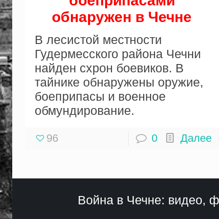
боеприпасами
обнаружен в Чечне
В лесистой местности
Гудермесского района Чечни
найден схрон боевиков. В
тайнике обнаружены оружие,
боеприпасы и военное
обмундирование.
96
0
Далее
Война в Чечне: видео, ф