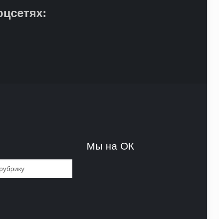
оцсетях:
и
Мы на ОК
и