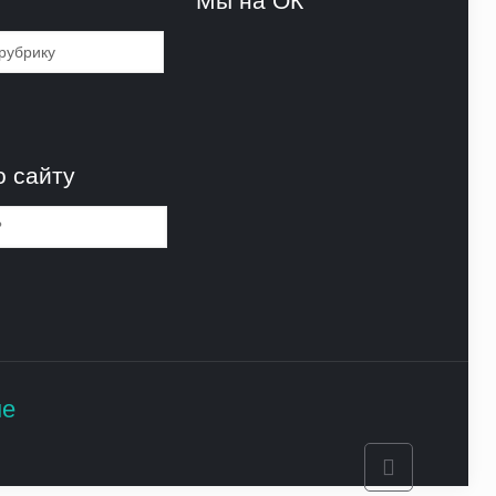
и
Мы на ОК
и
о сайту
не