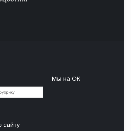
и
Мы на ОК
и
о сайту