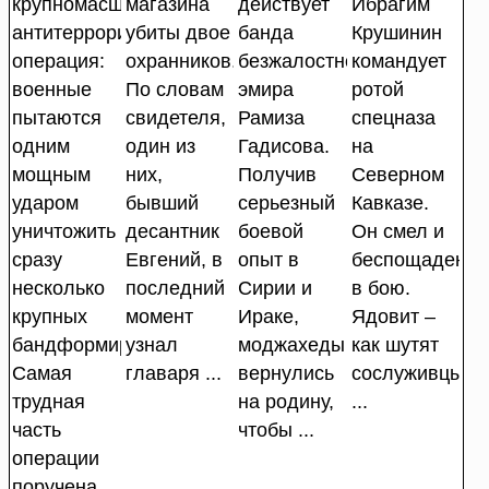
крупномасштабная
магазина
действует
Ибрагим
антитеррористическая
убиты двое
банда
Крушинин
операция:
охранников.
безжалостного
командует
военные
По словам
эмира
ротой
пытаются
свидетеля,
Рамиза
спецназа
одним
один из
Гадисова.
на
мощным
них,
Получив
Северном
ударом
бывший
серьезный
Кавказе.
уничтожить
десантник
боевой
Он смел и
сразу
Евгений, в
опыт в
беспощаден
несколько
последний
Сирии и
в бою.
крупных
момент
Ираке,
Ядовит –
бандформирований.
узнал
моджахеды
как шутят
Самая
главаря ...
вернулись
сослуживцы.
трудная
на родину,
...
часть
чтобы ...
операции
поручена ...