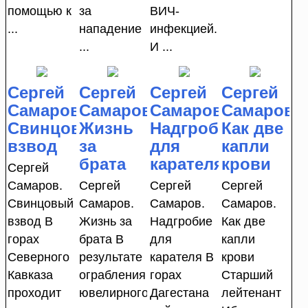
помощью к
за
ВИЧ-
...
нападение
инфекцией.
...
И ...
Сергей
Сергей
Сергей
Сергей
Самаров.
Самаров.
Самаров.
Самаров.
Свинцовый
Жизнь
Надгробие
Как две
взвод
за
для
капли
брата
карателя
крови
Сергей
Самаров.
Сергей
Сергей
Сергей
Свинцовый
Самаров.
Самаров.
Самаров.
взвод В
Жизнь за
Надгробие
Как две
горах
брата В
для
капли
Северного
результате
карателя В
крови
Кавказа
ограбления
горах
Старший
проходит
ювелирного
Дагестана
лейтенант