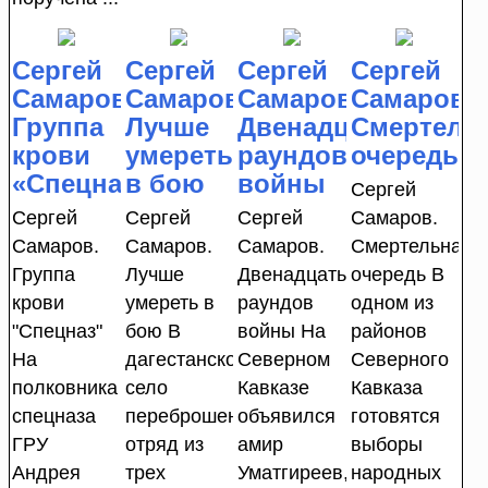
Сергей
Сергей
Сергей
Сергей
Самаров.
Самаров.
Самаров.
Самаров.
Группа
Лучше
Двенадцать
Смертель
крови
умереть
раундов
очередь
«Спецназ»
в бою
войны
Сергей
Сергей
Сергей
Сергей
Самаров.
Самаров.
Самаров.
Самаров.
Смертельная
Группа
Лучше
Двенадцать
очередь В
крови
умереть в
раундов
одном из
"Спецназ"
бою В
войны На
районов
На
дагестанское
Северном
Северного
полковника
село
Кавказе
Кавказа
спецназа
переброшен
объявился
готовятся
ГРУ
отряд из
амир
выборы
Андрея
трех
Уматгиреев,
народных