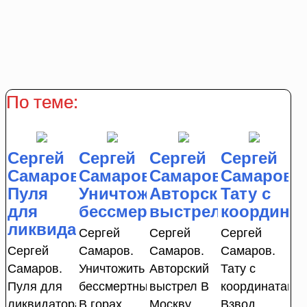
По теме:
Сергей
Сергей
Сергей
Сергей
Самаров.
Самаров.
Самаров.
Самаров.
Пуля
Уничтожить
Авторский
Тату с
для
бессмертных
выстрел
координа
ликвидатора
Сергей
Сергей
Сергей
Сергей
Самаров.
Самаров.
Самаров.
Самаров.
Уничтожить
Авторский
Тату с
Пуля для
бессмертных
выстрел В
координатами
ликвидатора
В горах
Москву
Взвод