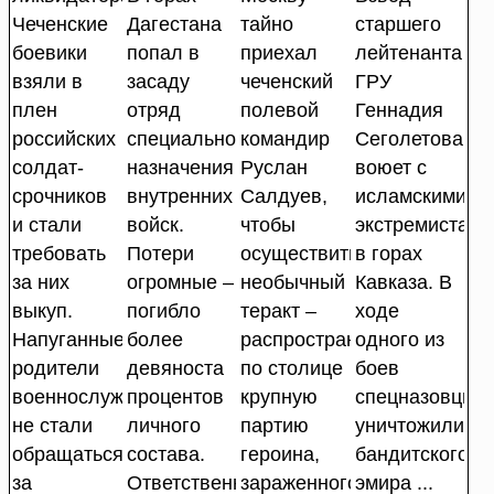
Чеченские
Дагестана
тайно
старшего
боевики
попал в
приехал
лейтенанта
взяли в
засаду
чеченский
ГРУ
плен
отряд
полевой
Геннадия
российских
специального
командир
Сеголетова
солдат-
назначения
Руслан
воюет с
срочников
внутренних
Салдуев,
исламскими
и стали
войск.
чтобы
экстремистами
требовать
Потери
осуществить
в горах
за них
огромные –
необычный
Кавказа. В
выкуп.
погибло
теракт –
ходе
Напуганные
более
распространить
одного из
родители
девяноста
по столице
боев
военнослужащих
процентов
крупную
спецназовцы
не стали
личного
партию
уничтожили
обращаться
состава.
героина,
бандитского
за
Ответственность
зараженного
эмира ...