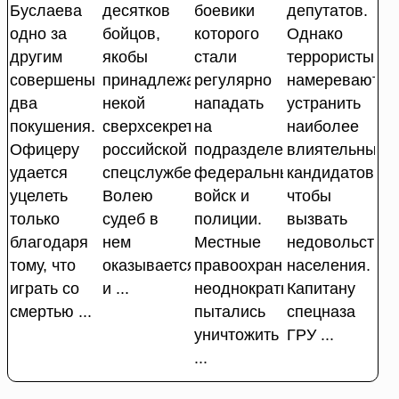
Буслаева
десятков
боевики
депутатов.
одно за
бойцов,
которого
Однако
другим
якобы
стали
террористы
совершены
принадлежащий
регулярно
намереваются
два
некой
нападать
устранить
покушения.
сверхсекретной
на
наиболее
Офицеру
российской
подразделения
влиятельных
удается
спецслужбе.
федеральных
кандидатов,
уцелеть
Волею
войск и
чтобы
только
судеб в
полиции.
вызвать
благодаря
нем
Местные
недовольство
тому, что
оказывается
правоохранители
населения.
играть со
и ...
неоднократно
Капитану
смертью ...
пытались
спецназа
уничтожить
ГРУ ...
...