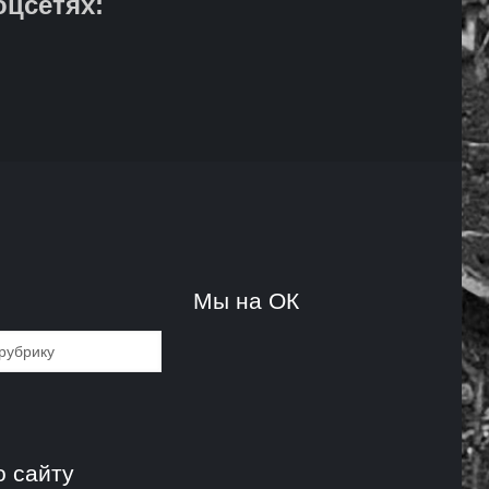
оцсетях:
и
Мы на ОК
и
о сайту