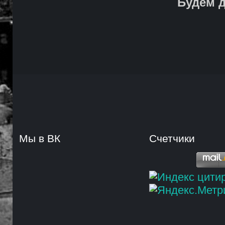
Будем д
Мы в ВК
Счетчики