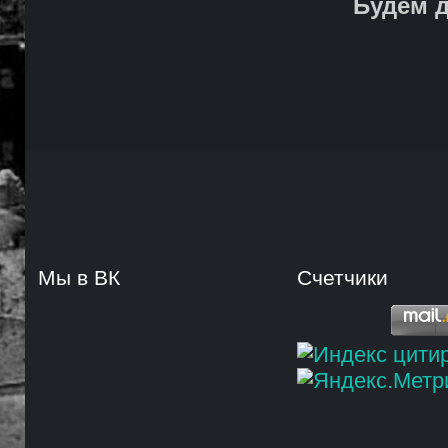
Будем д
Мы в ВК
Счетчики