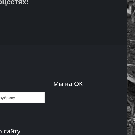
оцсетях:
и
Мы на ОК
и
о сайту