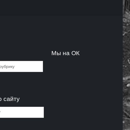
и
Мы на ОК
и
о сайту