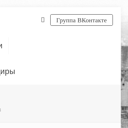
Группа ВКонтакте
и
диры
в