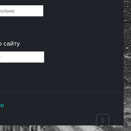
и
о сайту
не