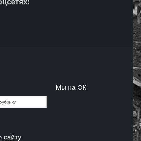
оцсетях:
и
Мы на ОК
и
о сайту