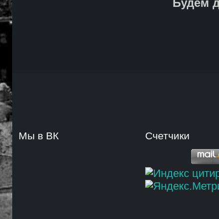
Будем д
Мы в ВК
Счетчики