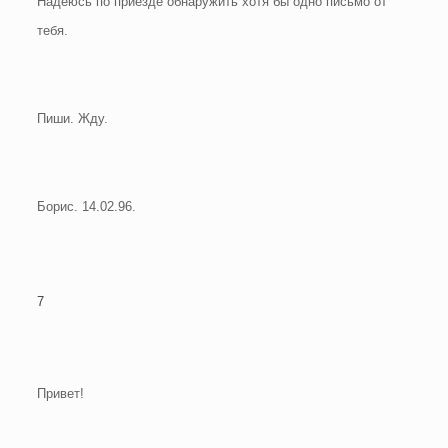
Надеюсь по приезде обнаружить хотя бы одно письмо от
тебя.
Пиши. Жду.
Борис. 14.02.96.
7
Привет!