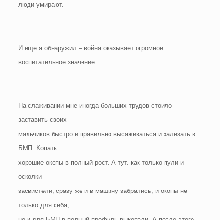
люди умирают.
И еще я обнаружил – война оказывает огромное
воспитательное значение.
На слаживании мне иногда больших трудов стоило
заставить своих
мальчиков быстро и правильно высаживаться и залезать в
БМП. Копать
хорошие окопы в полный рост. А тут, как только пули и
осколки
засвистели, сразу же и в машину забрались, и окопы не
только для себя,
но и для БМП в полный профиль выкопали. А после этого