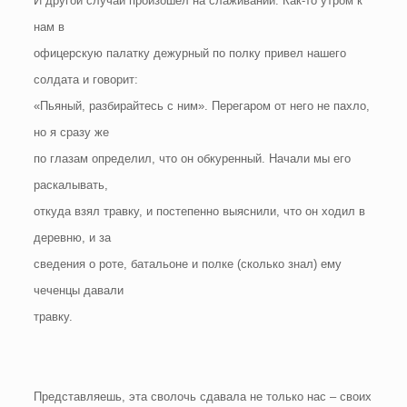
И другой случай произошел на слаживании. Как-то утром к
нам в
офицерскую палатку дежурный по полку привел нашего
солдата и говорит:
«Пьяный, разбирайтесь с ним». Перегаром от него не пахло,
но я сразу же
по глазам определил, что он обкуренный. Начали мы его
раскалывать,
откуда взял травку, и постепенно выяснили, что он ходил в
деревню, и за
сведения о роте, батальоне и полке (сколько знал) ему
чеченцы давали
травку.
Представляешь, эта сволочь сдавала не только нас – своих