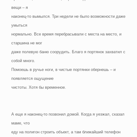
вещи – я
наконец-то вымылся. Три недели не было возможности даже
умыться
нормально. Все время перебрасывали с места на место, и
старшина не мог
даже полевую баню соорудить. Благо я портянок захватил с
собой много.
Помоешь в ручье ноги, в чистые портянки обернешь – и
появляется ощущение
чистоты. Хотя бы временное.
А еще я наконец-то позвонил домой. Когда я уезжал, сказал
маме, что
еду на полигон строить объект, а там ближайший телефон