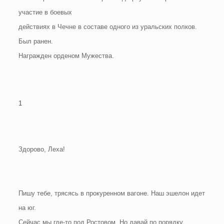
участие в боевых
действиях в Чечне в составе одного из уральских полков.
Был ранен.
Награжден орденом Мужества.
1
Здорово, Леха!
Пишу тебе, трясясь в прокуренном вагоне. Наш эшелон идет
на юг.
Сейчас мы где-то под Ростовом. Но давай по порядку.