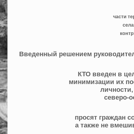
части те
села
контр
Введенный решением руководителя
КТО введен в це
минимизации их по
личности,
северо-о
просят граждан с
а также не вмеши