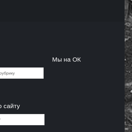
и
Мы на ОК
и
о сайту