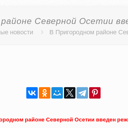
 районе Северной Осетии вв
ые новости
В Пригородном районе Се
ородном районе Северной Осетии введен ре