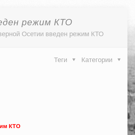
еден режим КТО
верной Осетии введен режим КТО
Теги
Категории
жим КТО