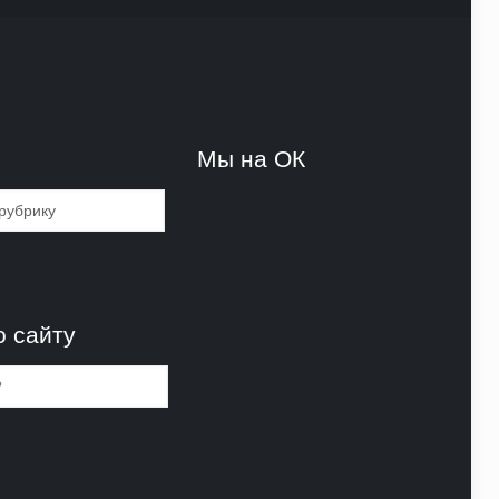
и
Мы на ОК
и
о сайту