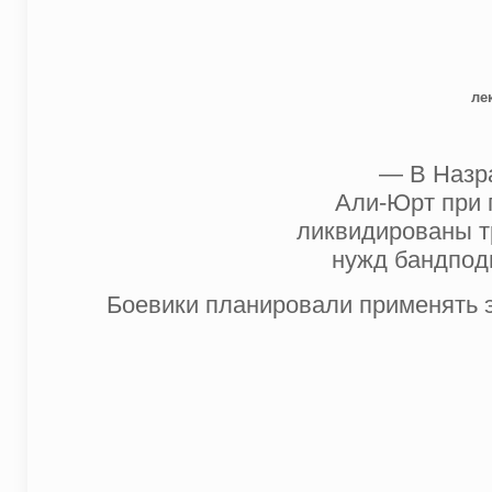
ле
— В Назра
Али-Юрт при 
ликвидированы т
нужд бандпод
Боевики планировали применять э