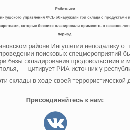
Работники
ингушского управления ФСБ обнаружили три склада с продуктами 
карствами, которые боевики планировали применять в весенне-лет
период.
новском районе Ингушетии неподалеку от
проведении поисковых спецмероприятий б
ри базы складирования продовольствия и 
полья, — цитирует РИА источник у республ
ти склады в ходе своей террористической д
Присоединяйтесь к нам: