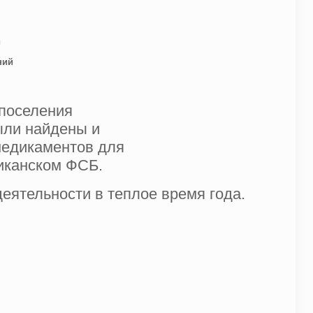
и
ний
 поселения
ыли найдены и
медикаментов для
иканском ФСБ.
еятельности в теплое время года.