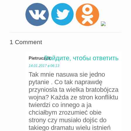
1 Comment
Войдите, чтобы ответить
Pietruczuk
:
14.01.2017 в 06:13
Tak mnie nasuwa sie jedno
pytanie . Co tak naprawdę
przyniosla ta wielka bratobójcza
wojna? Każda ze stron konfliktu
twierdzi co innego a ja
chciałbym zrozumieć obie
strony czy musiało dojśc do
takiego dramatu wielu istnień