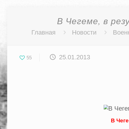
В Чегеме, в ре
Главная
Новости
Воен
25.01.2013
55
В Чеге