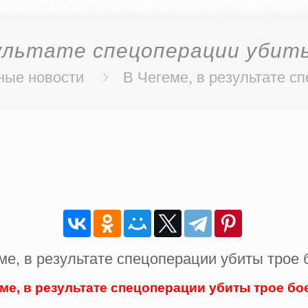
зультате спецоперации убит
ные новости
В Чегеме, в результате с
ме, в результате спецоперации убиты трое б