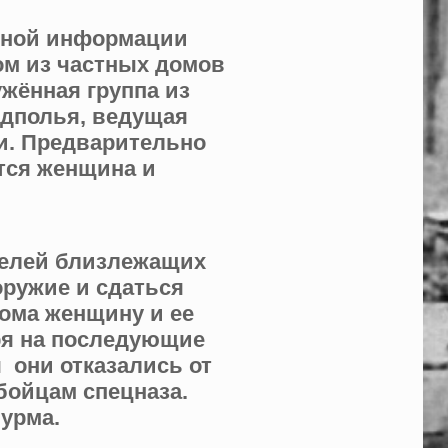
ивной информации
ом из частных домов
жённая группа из
подполья, ведущая
и. Предварительно
тся женщина и
телей близлежащих
оружие и сдаться
дома женщину и ее
ря на последующие
 они отказались от
бойцам спецназа.
урма.