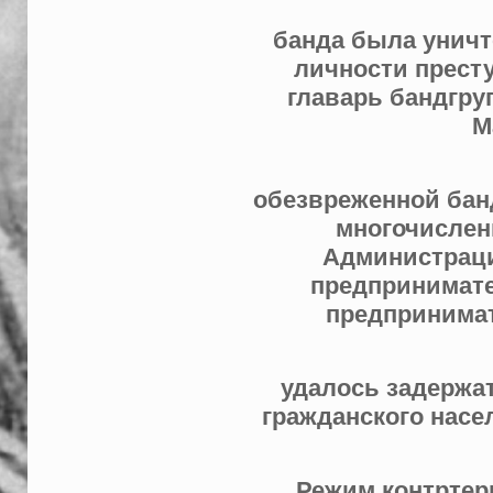
банда была уничт
личности прест
главарь бандгруп
М
обезвреженной бан
многочислен
Администра­ц
предпринима­т
предпринимат
удалось задержа
гражданского насе
Режим контртерр