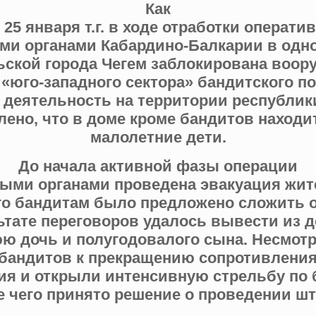
Как
 25 января т.г. в ходе отработки операт
и органами Кабардино-Балкарии в одн
ьской города Чегем заблокирована воору
. «юго-западного сектора» бандитского 
 деятельность на территории республик
лено, что в доме кроме бандитов находи
малолетние дети.
До начала активной фазы операции
ыми органами проведена эвакуация жи
го бандитам было предложено сложить 
ьтате переговоров удалось вывести из 
юю дочь и полугодовалого сына. Несмот
бандитов к прекращению сопротивления
ия и открыли интенсивную стрельбу по 
е чего принято решение о проведении шт