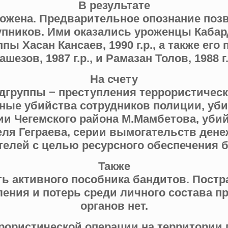
В результате
ожена. Предварительное опознание поз
упников. Ими оказались уроженцы Кабар
пы Хасан Кансаев, 1990 г.р., а также ег
ашезов, 1987 г.р., и Рамазан Толов, 1988 г.
На счету
дгруппы − преступления террористическ
ные убийства сотруд­ников полиции, уб
ии Чегемского района М.Мамбетова, убий
еля Геграева, серии вымогательств дене
елей с целью ресурсного обеспечения 
Также
ть активного пособника бандитов. Постр
ления и потерь среди личного состава 
органов нет.
ористической операции на территории г