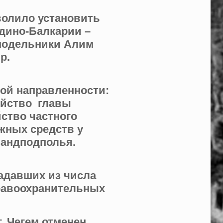
волило установить
дино-Балкарии –
о подельники Алим
р.
ой направленности:
ийство главы
ство частного
жных средств у
бандподполья.
адавших из числа
правоохранительных
. Чегем отменен.