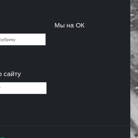
и
Мы на ОК
и
о сайту