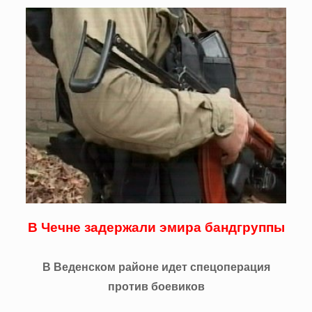
В Чечне задержали эмира бандгруппы
В Веденском районе идет спецоперация
против боевиков