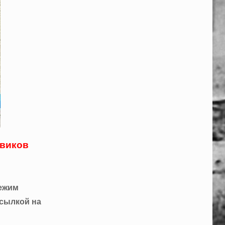
евиков
режим
ссылкой на