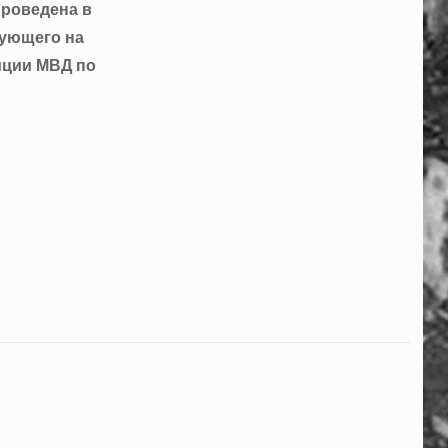
проведена в
вующего на
иции МВД по