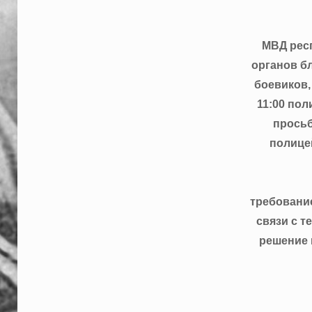
МВД респ
органов бл
боевиков,
11:00 пол
просьб
полице
требование
связи с т
решение 