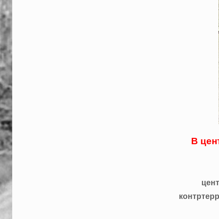
В цен
цент
контртерр