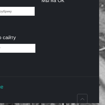
и
Мы на ОК
и
о сайту
не