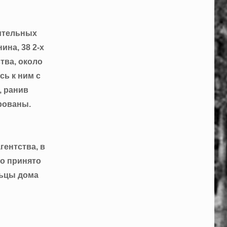
нительных
ина, 38 2-х
тва, около
сь к ним с
, ранив
рованы.
гентства, в
ло принято
льцы дома