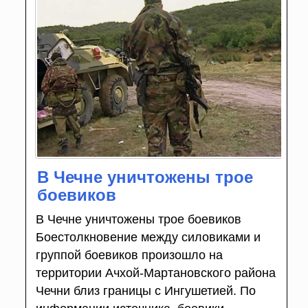
В Чечне уничтожены трое
боевиков
В Чечне уничтожены трое боевиков
Боестолкновение между силовиками и
группой боевиков произошло на
территории Ачхой-Мартановского района
Чечни близ границы с Ингушетией. По