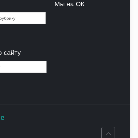
и
Мы на ОК
и
о сайту
не