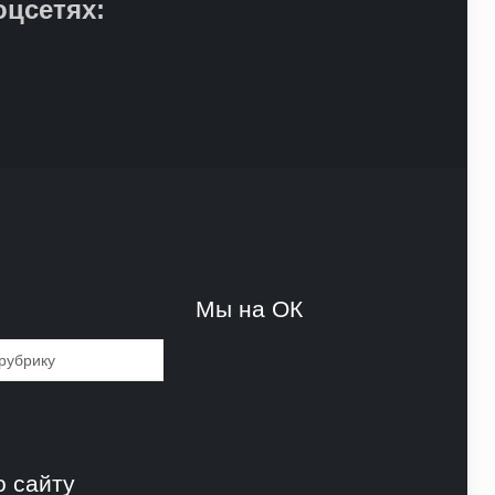
оцсетях:
и
Мы на ОК
и
о сайту