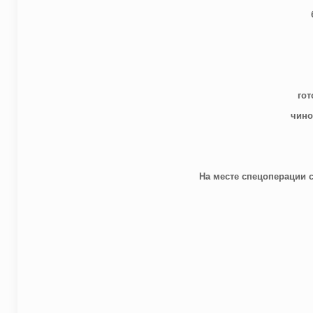
гот
чино
На месте спецоперации 