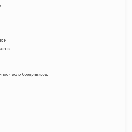
в
их и
акт в
мное число боеприпасов.