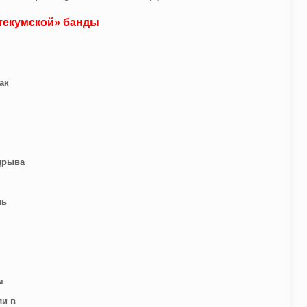
текумской» банды
ак
дрыва
ль
м
ли в