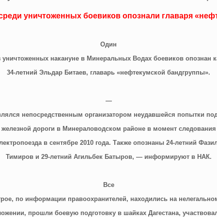
 среди уничтоженных боевиков опознали главаря «неф
Один
з уничтоженных накануне в Минеральных Водах боевиков опознан к
34-летний Эльдар Битаев, главарь «нефтекумской бандгруппы».
—
влялся непосредственным организатором неудавшейся попытки по
железной дороги в Минераловодском районе в момент следования
лектропоезда в сентябре 2010 года. Также опознаны 24-летний Фази
Тимиров и 29-летний Агильбек Батыров, — информируют в НАК.
Все
трое, по информации правоохранителей, находились на нелегально
ожении, прошли боевую подготовку в шайках Дагестана, участвова