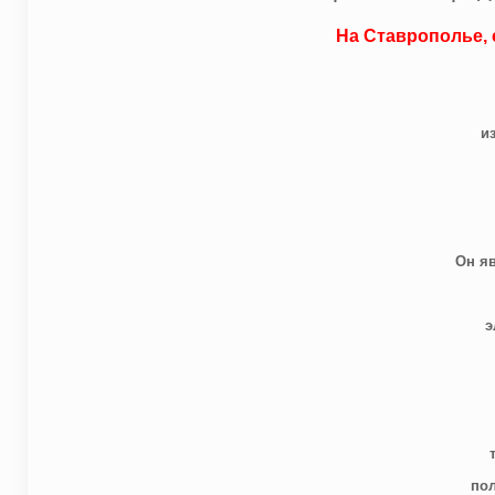
На Ставрополье,
и
Он я
э
пол