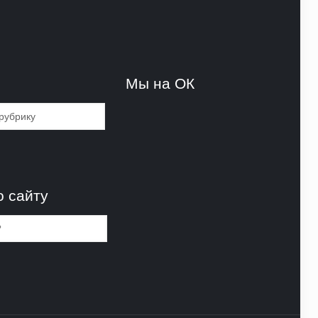
и
Мы на ОК
и
о сайту