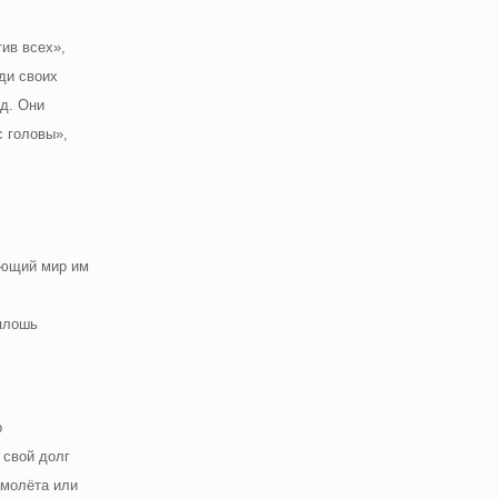
ив всех»,
ди своих
 д. Они
с головы»,
ающий мир им
сплошь
о
 свой долг
амолёта или