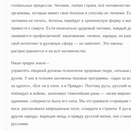
глобальных процессов. Человек, любая страна, всё человечество 
организмы, которые имеют свои болезни и способы их лечения. Е
человека не лечить, болезнь перейдет в хроническую форму и мо
привести к смерти. Если изначально здоровый человек, каждый д
занимается профилактикой: закаливание, гигиена, зарядка, не раз
свой интеллект и духовную сферу — он заболеет. Эти законы
распространяются и на всё человечество.
Наши предки знали –
управлять общиной должны психически здоровые люди, сильные 
духом. У них в психике заложены базовые программы: «один за вс
за одного», «Бог не в силе, а в Правде». Поэтому русы, русский н
побеждал в войнах, залечивал тяжелейшие раны — «всем миром»
единении, соборности была его сила. Мы отстраивали сгоревшие 
веси, распахивали заброшенные поля, созидали и строили. К рус
другие народы, видящие мощь и правду русской жизни, они стано
русскими.