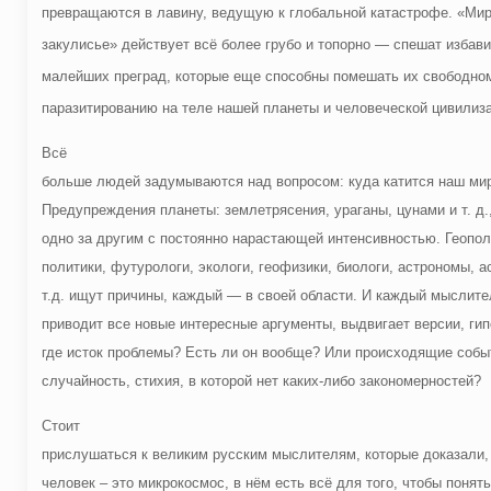
превращаются в лавину, ведущую к глобальной катастрофе. «Ми
закулисье» действует всё более грубо и топорно — спешат избави
малейших преград, которые еще способны помешать их свободно
паразитированию на теле нашей планеты и человеческой цивилиз
Всё
больше людей задумываются над вопросом: куда катится наш ми
Предупреждения планеты: землетрясения, ураганы, цунами и т. д.
одно за другим с постоянно нарастающей интенсивностью. Геопол
политики, футурологи, экологи, геофизики, биологи, астрономы, а
т.д. ищут причины, каждый — в своей области. И каждый мыслите
приводит все новые интересные аргументы, выдвигает версии, гип
где исток проблемы? Есть ли он вообще? Или происходящие собы
случайность, стихия, в которой нет каких-либо закономерностей?
Стоит
прислушаться к великим русским мыслителям, которые доказали,
человек – это микрокосмос, в нём есть всё для того, чтобы понять