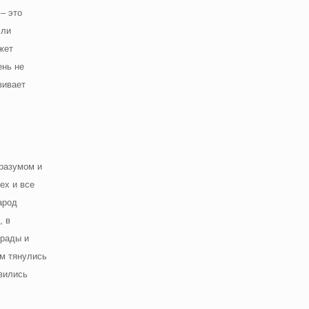
– это
сли
жет
ень не
вивает
разумом и
ех и все
арод
, в
грады и
ам тянулись
вились