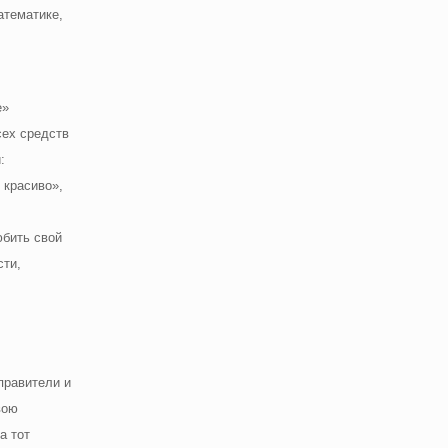
атематике,
е»
сех средств
:
 красиво»,
юбить свой
сти,
правители и
вою
а тот