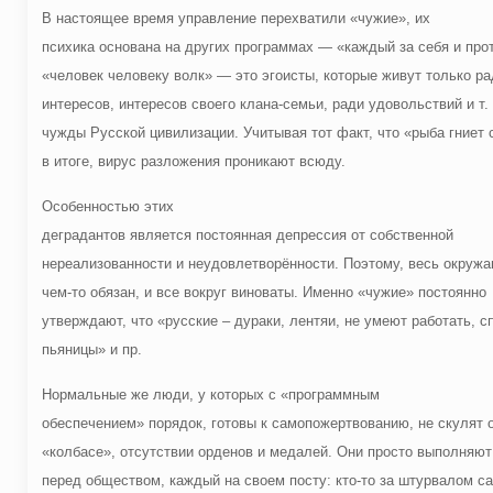
В настоящее время управление перехватили «чужие», их
психика основана на других программах — «каждый за себя и прот
«человек человеку волк» — это эгоисты, которые живут только ра
интересов, интересов своего клана-семьи, ради удовольствий и т.
чужды Русской цивилизации. Учитывая тот факт, что «рыба гниет 
в итоге, вирус разложения проникают всюду.
Особенностью этих
деградантов является постоянная депрессия от собственной
нереализованности и неудовлетворённости. Поэтому, весь окруж
чем-то обязан, и все вокруг виноваты. Именно «чужие» постоянно
утверждают, что «русские – дураки, лентяи, не умеют работать, 
пьяницы» и пр.
Нормальные же люди, у которых с «программным
обеспечением» порядок, готовы к самопожертвованию, не скулят 
«колбасе», отсутствии орденов и медалей. Они просто выполняют
перед обществом, каждый на своем посту: кто-то за штурвалом с