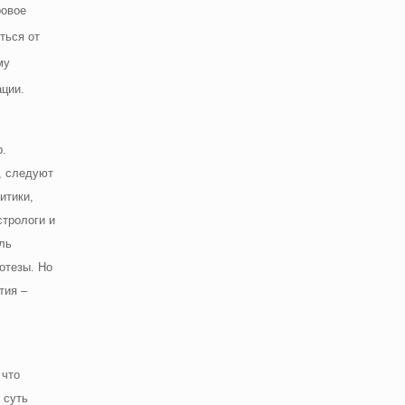
ровое
ться от
му
ации.
р.
, следуют
итики,
стрологи и
ль
отезы. Но
тия –
 что
 суть