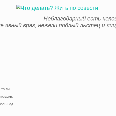
Неблагодарный есть челов
е явный враг, нежели подлый льстец и ли
 то ли
лизации,
роль над