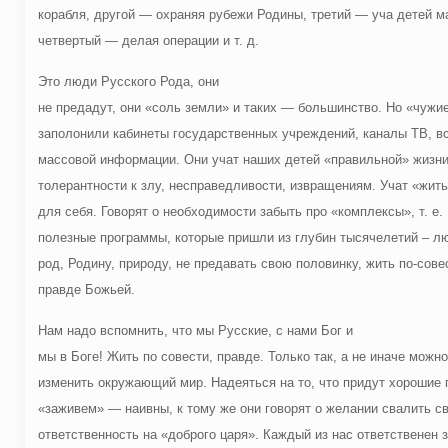
корабля, другой — охраняя рубежи Родины, третий — уча детей м
четвертый — делая операции и т. д.
Это люди Русского Рода, они
не предадут, они «соль земли» и таких — большинство. Но «чужи
заполонили кабинеты государственных учреждений, каналы ТВ, в
массовой информации. Они учат наших детей «правильной» жизни
толерантности к злу, несправедливости, извращениям. Учат «жить
для себя. Говорят о необходимости забыть про «комплексы», т. е.
полезные программы, которые пришли из глубин тысячелетий – л
род, Родину, природу, не предавать свою половинку, жить по-сове
правде Божьей.
Нам надо вспомнить, что мы Русские, с нами Бог и
мы в Боге! Жить по совести, правде. Только так, а не иначе можно
изменить окружающий мир. Надеяться на то, что придут хорошие 
«заживем» — наивны, к тому же они говорят о желании свалить с
ответственность на «доброго царя». Каждый из нас ответственен з