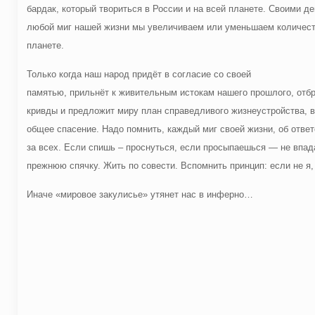
бардак, который твориться в России и на всей планете. Своими д
любой миг нашей жизни мы увеличиваем или уменьшаем количест
планете.
Только когда наш народ придёт в согласие со своей
памятью, прильнёт к живительным истокам нашего прошлого, отб
кривды и предложит миру план справедливого жизнеустройства, 
общее спасение. Надо помнить, каждый миг своей жизни, об отве
за всех. Если спишь – проснуться, если просыпаешься — не впад
прежнюю спячку. Жить по совести. Вспомнить принцип: если не я, 
Иначе «мировое закулисье» утянет нас в инферно…