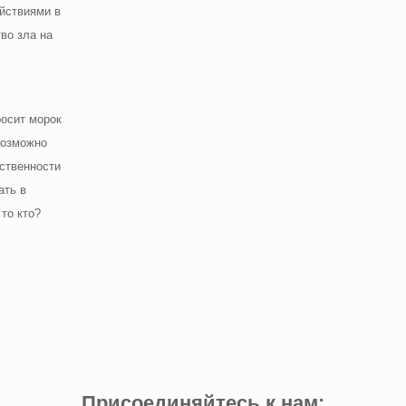
ействиями в
во зла на
росит морок
возможно
тственности
ать в
то кто?
Присоединяйтесь к нам: