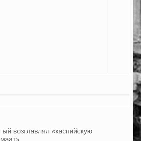
итый возглавлял «каспийскую
амаат».