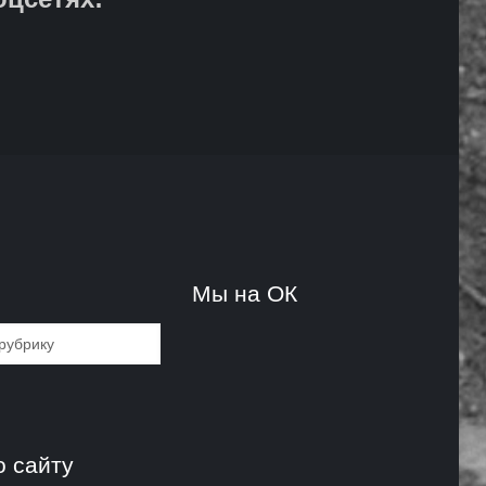
и
Мы на ОК
и
о сайту