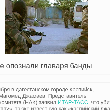
ке опознали главаря банды
бря в дагестанском городе Каспийск,
 Магомед Джамаев. Представитель
комитета (НАК) заявил
ИТАР-ТАСС
, что уб
ппу», также известную как «каспийский дж