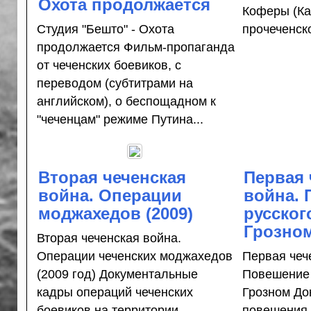
Охота продолжается
Коферы (Ка
Студия "Бешто" - Охота
прочеченск
продолжается Фильм-пропаганда
от чеченских боевиков, с
переводом (субтитрами на
английском), о беспощадном к
"чеченцам" режиме Путина...
Вторая чеченская
Первая 
война. Операции
война.
моджахедов (2009)
русског
Грозно
Вторая чеченская война.
Операции чеченских моджахедов
Первая чеч
(2009 год) Документальные
Повешение 
кадры операций чеченских
Грозном До
боевиков на территории
повешения 