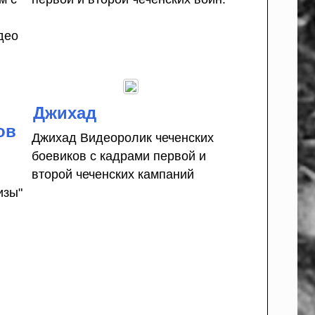
део
Джихад
ов
Джихад Видеоролик чеченских
боевиков с кадрами первой и
второй чеченских кампаний
изы"