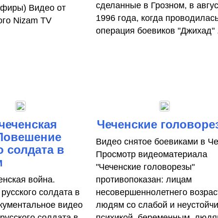
сделанные в Грозном, в авгу
фиры) Видео от
1996 года, когда проводилас
ого Nizam TV
операция боевиков "Джихад" .
чеченская
Чеченские головоре
 Повешение
Видео снятое боевиками в Ч
о солдата в
Просмотр видеоматериала
м
"Чеченские головорезы"
енская война.
противопоказан: лицам
русского солдата в
несовершеннолетнего возрас
кументальное видео
людям со слабой и неустойч
русского солдата в
психикой, беременным, людя