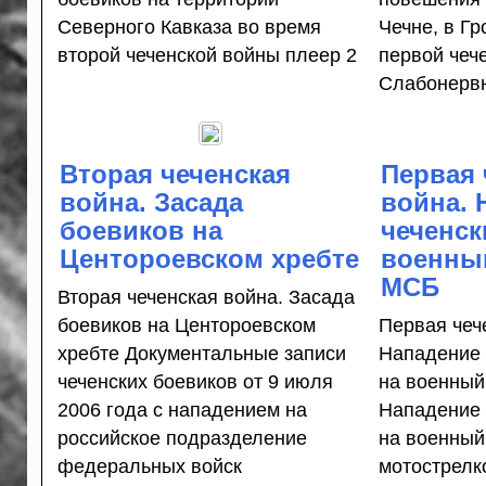
Северного Кавказа во время
Чечне, в Г
второй чеченской войны плеер 2
первой чеч
Слабонервн
Вторая чеченская
Первая 
война. Засада
война. 
боевиков на
чеченск
Центороевском хребте
военный
МСБ
Вторая чеченская война. Засада
боевиков на Центороевском
Первая чеч
хребте Документальные записи
Нападение 
чеченских боевиков от 9 июля
на военный
2006 года с нападением на
Нападение 
российское подразделение
на военный
федеральных войск
мотострелко