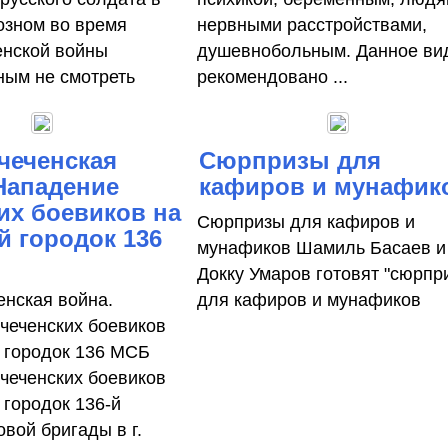
розном во время
нервными расстройствами,
енской войны
душевнобольным. Данное ви
ым не смотреть
рекомендовано ...
чеченская
Сюрпризы для
Нападение
кафиров и мунафик
их боевиков на
Сюрпризы для кафиров и
 городок 136
мунафиков Шамиль Басаев и
Докку Умаров готовят "сюрпр
енская война.
для кафиров и мунафиков
чеченских боевиков
 городок 136 МСБ
чеченских боевиков
 городок 136-й
вой бригады в г.