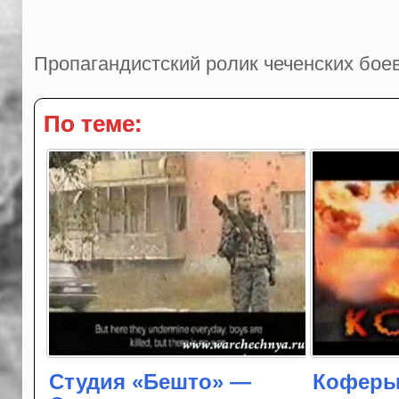
Пропагандистский ролик чеченских бое
По теме:
Студия «Бешто» —
Коферы