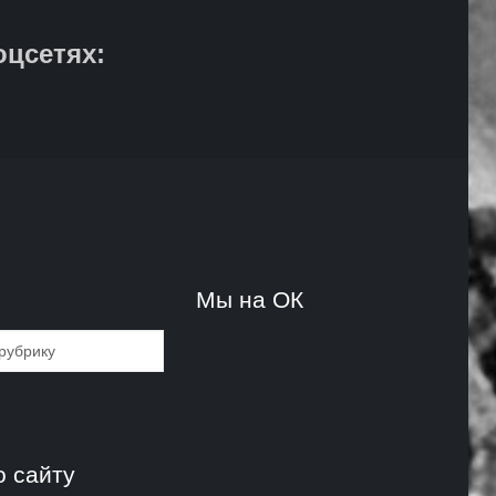
оцсетях:
и
Мы на ОК
и
о сайту