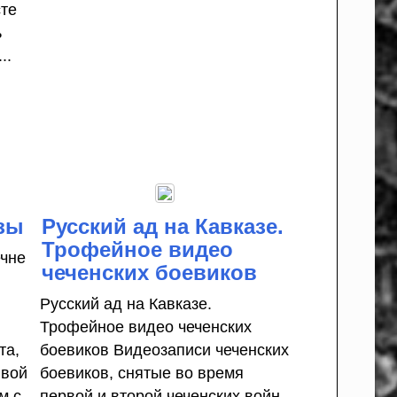
сте
ь
..
зы
Русский ад на Кавказе.
Трофейное видео
ечне
чеченских боевиков
Русский ад на Кавказе.
Трофейное видео чеченских
та,
боевиков Видеозаписи чеченских
ивой
боевиков, снятые во время
м с
первой и второй чеченских войн.