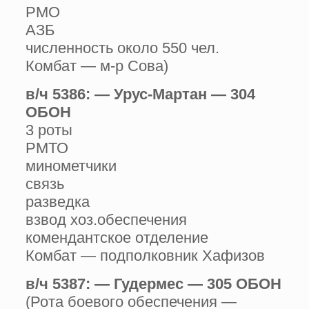
РМО
АЗБ
численность около 550 чел.
Комбат — м-р Сова)
в/ч 5386: — Урус-Мартан — 304
ОБОН
3 роты
РМТО
минометчики
связь
разведка
взвод хоз.обеспечения
комендантское отделение
Комбат — подполковник Хафизов
в/ч 5387: — Гудермес — 305 ОБОН
(Рота боевого обеспечения —