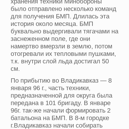
хранения техники Минобороны
было отправлено несколько команд
для получения БМП. Длилась эта
история около месяца. БМП
буквально выдергивали тягачами на
заснеженном поле, где они
намертво вмерзли в землю, потом
отогревали их тепловыми пушками,
т.к. внутри слой льда достигал 50
см.
По прибытию во Владикавказ — 8
января 96 г., часть техники,
предназначенной для округа была
передана в 101 бригаду. В январе
96г. так-же начали формировать 2
батальона на БМП. В 8-м городке
г.Владикавказ начали собирать