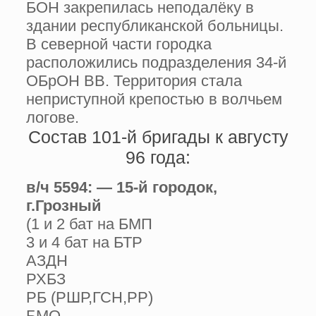
БОН закрепилась неподалёку в
здании республиканской больницы.
В северной части городка
расположились подразделения 34-й
ОБрОН ВВ. Территория стала
неприступной крепостью в волчьем
логове.
Состав 101-й бригады к августу
96 года:
в/ч 5594: — 15-й городок,
г.Грозный
(1 и 2 бат на БМП
3 и 4 бат на БТР
АЗДН
РХБЗ
РБ (РШР,ГСН,РР)
БМО