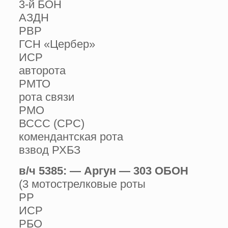
3-й БОН
АЗДН
РВР
ГСН «Цербер»
ИСР
авторота
РМТО
рота связи
РМО
ВССС (СРС)
комендантская рота
взвод РХБЗ
в/ч 5385: — Аргун — 303 ОБОН
(3 мотострелковые роты
РР
ИСР
РБО