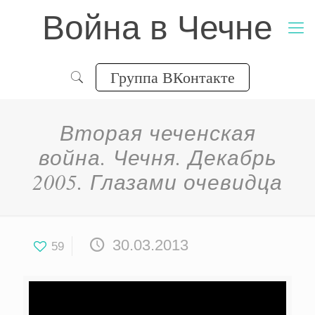
Война в Чечне
Группа ВКонтакте
Вторая чеченская
война. Чечня. Декабрь
2005. Глазами очевидца
30.03.2013
59