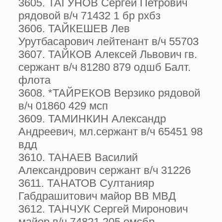
3605. ТАГУНОВ Сергей Петрович
рядовой в/ч 71432 1 бр рхбз
3606. ТАЙКЕШЕВ Лев
Урутбасарович лейтенант в/ч 55703
3607. ТАЙКОВ Алексей Львович гв.
сержант в/ч 81280 879 одшб Балт.
флота
3608. *ТАЙРЕКОВ Верзико рядовой
в/ч 01860 429 мсп
3609. ТАМИНКИН Александр
Андреевич, мл.сержант в/ч 65451 98
вдд
3610. ТАНАЕВ Василий
Александрович сержант в/ч 31226
3611. ТАНАТОВ Султанияр
Габдрашитович майор ВВ МВД
3612. ТАНЧУК Сергей Миронович
майор в/ч 74821 205 омсбр