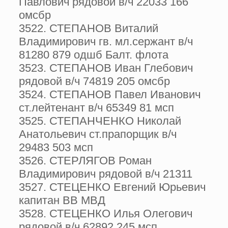
Павлович рядовой в/ч 22033 166
омсбр
3522. СТЕПАНОВ Виталий
Владимирович гв. мл.сержант в/ч
81280 879 одшб Балт. флота
3523. СТЕПАНОВ Иван Глебович
рядовой в/ч 74819 205 омсбр
3524. СТЕПАНОВ Павел Иванович
ст.лейтенант в/ч 65349 81 мсп
3525. СТЕПАНЧЕНКО Николай
Анатольевич ст.прапорщик в/ч
29483 503 мсп
3526. СТЕРЛЯГОВ Роман
Владимирович рядовой в/ч 21311
3527. СТЕЦЕНКО Евгений Юрьевич
капитан ВВ МВД
3528. СТЕЦЕНКО Илья Олегович
рядовой в/ч 62892 245 мсп