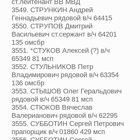
ст.лейтенант ВВ МВД
3549. СТРУНКИН Андрей
Геннадьевич рядовой в/ч 64415
3550. СТРУПОВ Дмитрий
Васильевич ст.сержант в/ч 64201
135 омсбр
3551. *СТУКОВ Алексей (?) в/ч
65349 81 мсп
3552. СТУЛЬНИКОВ Петр
Владимирович рядовой в/ч 63354
136 омсбр
3553. СТЫШОВ Олег Геральдович
рядовой в/ч 65349 81 мсп
3554. СТЮКОВ Вячеслав
Валерианович рядовой в/ч 62295
3555. СУББОТИН Сергей Петрович
прапорщик в/ч 01860 429 мсп
3556. СУББОТИН Сергей