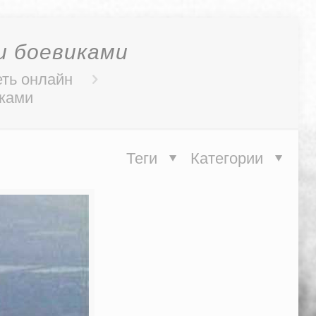
и боевиками
еть онлайн
иками
Теги
Категории