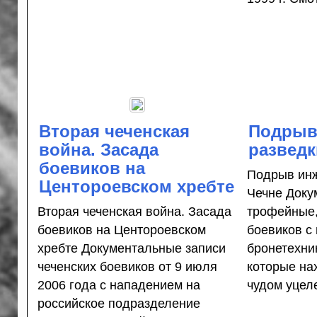
Вторая чеченская
Подрыв
война. Засада
разведк
боевиков на
Подрыв инж
Центороевском хребте
Чечне Доку
Вторая чеченская война. Засада
трофейные,
боевиков на Центороевском
боевиков с
хребте Документальные записи
бронетехни
чеченских боевиков от 9 июля
которые на
2006 года с нападением на
чудом уцеле
российское подразделение