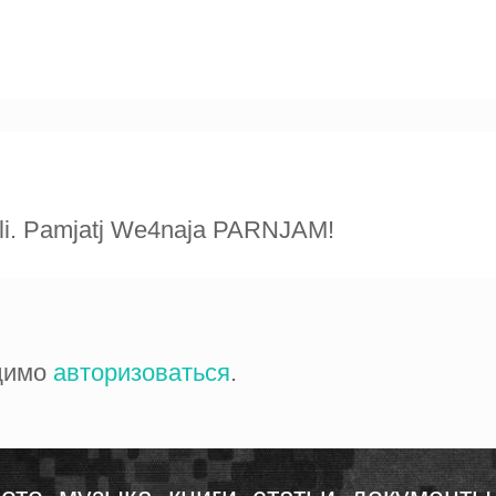
li. Pamjatj We4naja PARNJAM!
одимо
авторизоваться
.