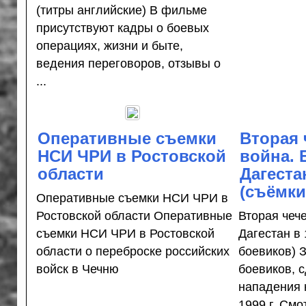
(титры английские) В фильме
присутствуют кадры о боевых
операциях, жизни и быте,
ведения переговоров, отзывы о
...
Оперативные съемки
Вторая 
НСИ ЧРИ в Ростовской
война. 
области
Дагеста
(съёмки
Оперативные съемки НСИ ЧРИ в
Ростовской области Оперативные
Вторая чече
съемки НСИ ЧРИ в Ростовской
Дагестан в 
области о переброске российских
боевиков) 
войск в Чечню
боевиков, 
нападения 
1999 г. Смо