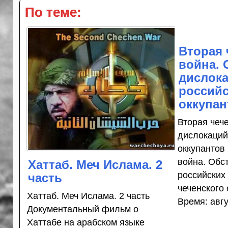
По теме:
Вторая 
война. 
дислок
россий
оккупан
Вторая чеч
дислокаций
оккупантов
война. Обс
Хаттаб. Меч Ислама. 2
российских 
часть
чеченского
Хаттаб. Меч Ислама. 2 часть
Время: авгу
Документальный фильм о
Хаттабе на арабском языке