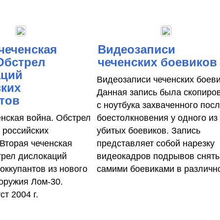
чеченская
Видеозаписи
Обстрел
чеченских боевиков
аций
Видеозаписи чеченских боев
ских
Данная запись была скопиро
тов
с ноутбука захваченного пос
енская война. Обстрел
боестолкновения у одного из
 российских
убитых боевиков. Запись
 Вторая чеченская
представляет собой нарезку
трел дислокаций
видеокадров подрывов снят
оккупантов из нового
самими боевиками в различное
 оружия Лом-30.
ст 2004 г.