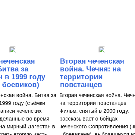
чеченская
Вторая чеченская
Битва за
война. Чечня: на
н в 1999 году
территории
 боевиков)
повстанцев
нская война. Битва за
Вторая чеченская война. Чечн
1999 году (съёмки
на территории повстанцев
Записи чеченских
Фильм, снятый в 2000 году,
сделанные во время
рассказывает о бойцах
на мирный Дагестан в
чеченского Сопротивления (ч
треть вторую часть
- боевиками), выбравшихся и