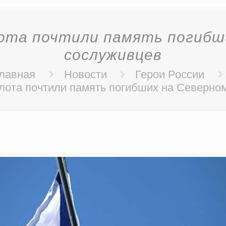
ота почтили память погибши
сослуживцев
лавная
Новости
Герои России
ота почтили память погибших на Северно