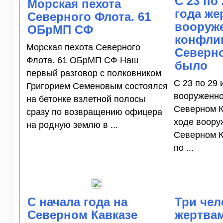
С 23 по
Морская пехота
года же
Северного Флота. 61
вооруж
ОБрМП СФ
конфлик
Морская пехота Северного
Северно
Флота. 61 ОБрМП СФ Наш
было
первый разговор с полковником
С 23 по 29
Григорием Семеновым состоялся
вооруженно
на бетонке взлетной полосы
Северном К
сразу по возвращению офицера
ходе воору
на родную землю в ...
Северном К
по ...
С начала года на
Три чел
Северном Кавказе
жертва