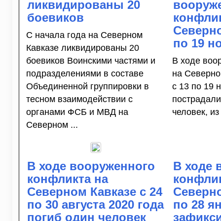
ликвидированы 20
вооруж
боевиков
конфлик
Северно
С начала года на Северном
по 19 н
Кавказе ликвидированы 20
боевиков Воинскими частями и
В ходе воо
подразделениями в составе
на Северно
Объединенной группировки в
с 13 по 19 
тесном взаимодействии с
пострадали
органами ФСБ и МВД на
человек, из
Северном ...
В ходе вооруженного
В ходе 
конфликта на
конфлик
Северном Кавказе с 24
Северно
по 30 августа 2020 года
по 28 я
погиб один человек
зафикс