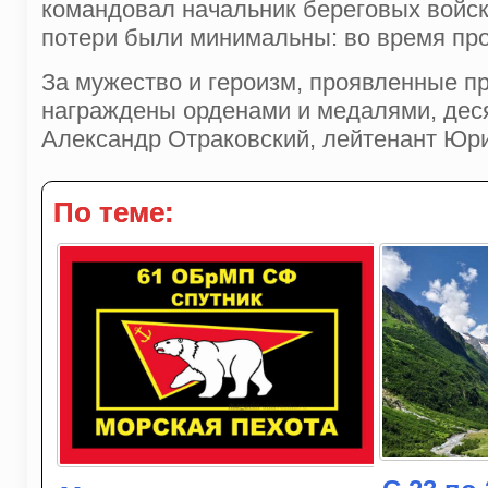
командовал начальник береговых войск
потери были минимальны: во время про
За мужество и героизм, проявленные п
награждены орденами и медалями, деся
Александр Отраковский, лейтенант Юр
По теме: