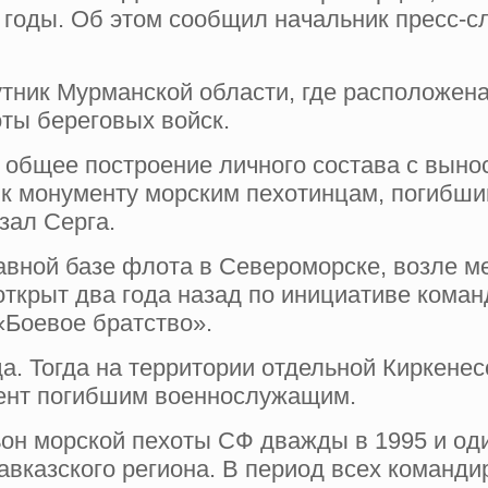
е годы. Об этом сообщил начальник пресс-с
тник Мурманской области, где расположена
ты береговых войск.
 общее построение личного состава с выно
 к монументу морским пехотинцам, погибши
зал Серга.
авной базе флота в Североморске, возле 
открыт два года назад по инициативе кома
«Боевое братство».
да. Тогда на территории отдельной Киркене
ент погибшим военнослужащим.
н морской пехоты СФ дважды в 1995 и оди
авказского региона. В период всех команд