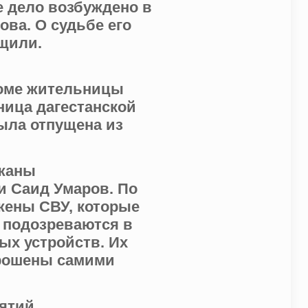
е дело возбуждено в
ва. О судьбе его
щили.
доме жительницы
ница дагестанской
ыла отпущена из
ржаны
и Саид Умаров. По
жены СВУ, которые
 подозреваются в
ых устройств. Их
брошены самими
ятий