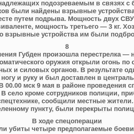
надлежащих подозреваемым в связях с 
ков были найдены взрывные устройства
сте путем подрыва. Мощность двух СВУ 
иваленте, мощность третьего — 3 кг. Х
то взрывные устройства им были подбр
8
ления Губден произошла перестрелка —
томатического оружия открыли огонь по 
ых и силовых органов. В результате од
ногу и руку и был доставлен в центра
 В 00.00 мск 9 мая в районе проведения 
 В село кроме сотрудников полиции, п
спецтехнике, сообщили местные жители.
еленному пункту, были перекрыты полиц
В ходе спецоперации
ыли убиты четыре предполагаемые боеви