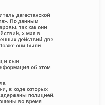
итель дагестанской
та». По данным
ровы, так как они
йствий, 2 мая в
венных действий две
 Позже они были
ц и сын
нформация об этом
ла
и, в ходе которых
задержаны полицией.
рошены во время