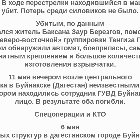
. В ходе перестрелки находившийся в м
убит. Потерь среди силовиков не было.
Убитым, по данным
ался житель Баксана Заур Березгов, пом
веро-восточной» группировки Тенгиза Г
и обнаружили автомат, боеприпасы, с
гнитным креплением и большое количест
изготовления взрывчатки.
11 мая вечером возле центрального
ка в Буйнакске (Дагестан) неизвестным
тором находились сотрудник ГУВД Буйнак
лицо. В результате оба погибли.
Спецоперации и КТО
6 мая
ых структур в дагестанском городе Буйн