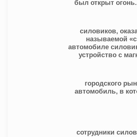
был открыт огонь
силовиков, оказ
называемой «се
автомобиле силовик
устройство с ма
городского рын
автомобиль, в ко
сотрудники силов