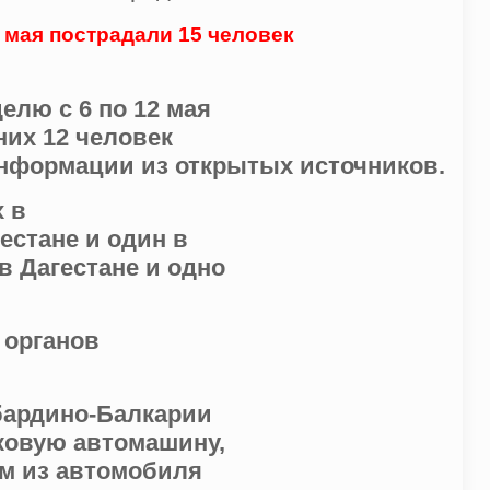
 мая пострадали 15 человек
елю с 6 по 12 мая
них 12 человек
информации из открытых источников.
 в
естане и один в
в Дагестане и одно
 органов
абардино-Балкарии
ковую автомашину,
ем из автомобиля