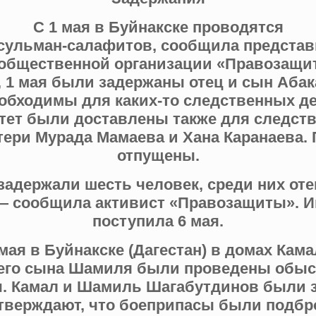
С 1 мая в Буйнакске проводятся
сульман-салафитов, сообщила представ
общественной организации «Правозащи
 1 мая были задержаны отец и сын Абака
бходимы для каких-то следственных де
ет были доставлены также для следст
ри Мурада Мамаева и Хана Каранаева.
отпущены.
 задержали шесть человек, среди них оте
— сообщила активист «Правозащиты». И
поступила 6 мая.
 мая в Буйнакске (Дагестан) в домах Кама
его сына Шамиля были проведены обыск
. Камал и Шамиль Шагабутдинов были 
тверждают, что боеприпасы были подб