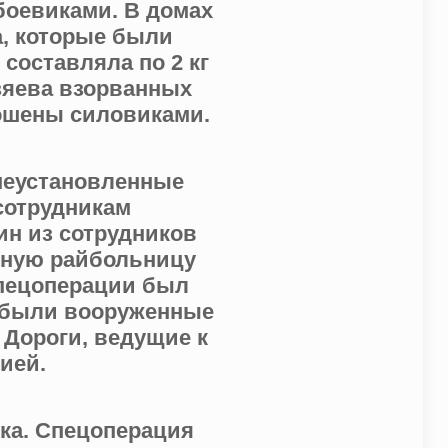
боевиками. В домах
, которые были
составляла по 2 кг
озяева взорванных
ошены силовиками.
 неустановленные
сотрудникам
ин из сотрудников
льную райбольницу
спецоперации был
рибыли вооруженные
 Дороги, ведущие к
ией.
ка. Спецоперация