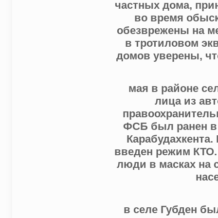
частных дома, при
во время обыс
обезврежены на ме
в тротиловом экв
домов уверены, ч
мая в районе се
лица из ав
правоохранительн
ФСБ был ранен в 
Карабудахкента.
введен режим КТО.
люди в масках на 
нас
в селе Губден б