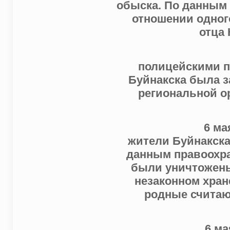
обыска. По данным 
отношении одног
отца
полицейскими п
Буйнакска была з
региональной о
6 ма
жители Буйнакска
данным правоохра
были уничтожены
незаконном хран
родные считаю
6 м