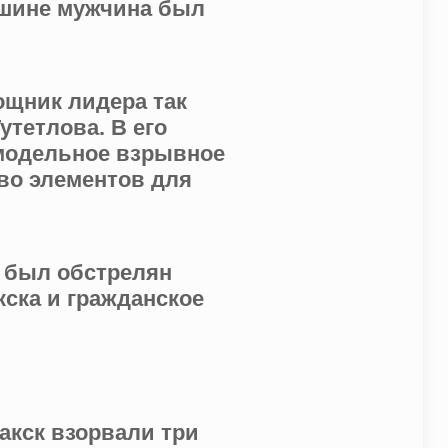
ашине мужчина был
ощник лидера так
утетлова. В его
амодельное взрывное
во элементов для
и был обстрелян
ска и гражданское
акск взорвали три