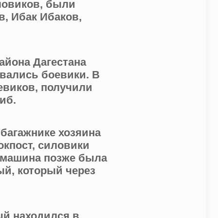
иловиков, были
, Ибак Ибаков,
айона Дагестана
вались боевики. В
евиков, получили
иб.
 багажнике хозяина
окпост, силовики
 машина позже была
ый, который через
ый находился в