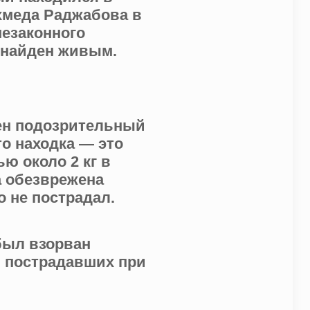
хмеда Раджабова в
незаконного
 найден живым.
жен подозрительный
о находка — это
ю около 2 кг в
а обезврежена
 не пострадал.
 был взорван
 пострадавших при