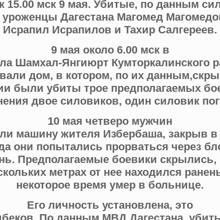
 15.00 мск 9 мая. Убитые, по данным с
о уроженцы Дагестана Магомед Магомедов
Исрапил Исрапилов и Тахир Салгереев.
9 мая около 6.00 мск в
ела Шамхал-Янгиюрт Кумторкалинского р
вали дом, в котором, по их данным,скры
ии были убиты трое предполагаемых бо
нения двое силовиков, один силовик пог
10 мая четверо мужчин
ли машину жителя Избербаша, закрыв в
да они попытались прорваться через бл
онь. Предполагаемые боевики скрылись,
скольких метрах от нее находился ранен
некоторое время умер в больнице.
Его личность установлена, это
беков. По данным МВД Дагестана, убит