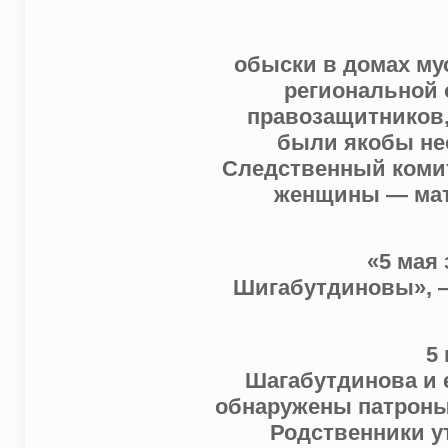
обыски в домах му
региональной 
правозащитников,
были якобы нео
Следственный комит
женщины — мате
«5 мая
Шигабутдиновы», 
5
Шагабутдинова и 
обнаружены патроны
Родственники у