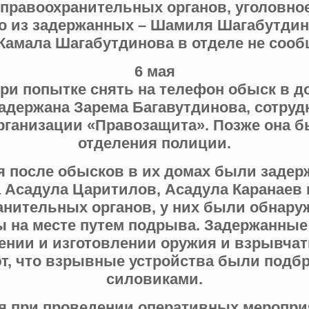
правоохранительных органов, уголовно
о из задержанных – Шамиля Шагабутдино
 Камала Шагабутдинова в отделе не сооб
6 мая
ри попытке снять на телефон обыск в 
адержана Зарема Багавутдинова, сотруд
рганизации «Правозащита». Позже она б
отделения полиции.
я после обысков в их домах были заде
 Асадула Царитилов, Асадула Каранаев 
нительных органов, у них были обнару
 на месте путем подрыва. Задержанные
ении и изготовлении оружия и взрывчат
т, что взрывные устройства были под
силовиками.
ая при проведении оперативных меропри