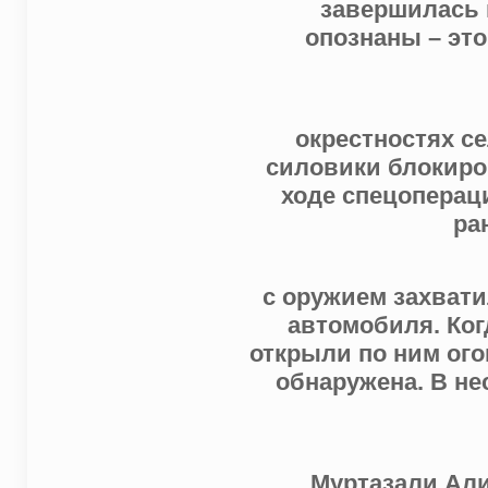
завершилась к
опознаны – эт
окрестностях с
силовики блокиро
ходе спецоперац
ра
с оружием захвати
автомобиля. Ког
открыли по ним ог
обнаружена. В не
Муртазали Али