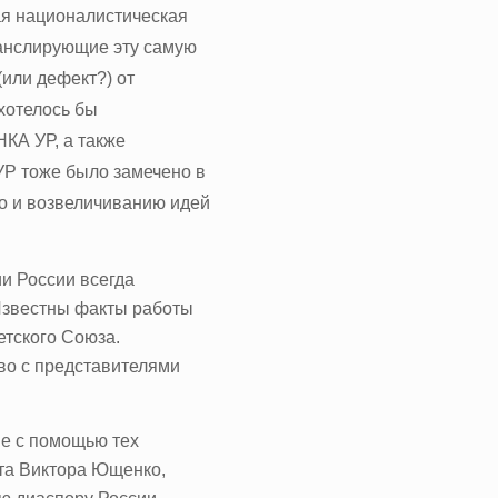
ая националистическая
ранслирующие эту самую
или дефект?) от
хотелось бы
НКА УР, а также
УР тоже было замечено в
о и возвеличиванию идей
ии России всегда
 Известны факты работы
етского Союза.
во с представителями
ве с помощью тех
та Виктора Ющенко,