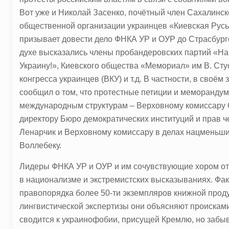
Вот уже и Николай Засенко, почётный член Сахалинс
общественной организации украинцев «Киевская Рус
призывает довести дело ФНКА УР и ОУР до Страсбургс
духе высказались члены пробандеровских партий «На
Украину!», Киевского общества «Мемориал» им В. Сту
конгресса украинцев (ВКУ) и т.д. В частности, в своём
сообщил о том, что протестные петиции и меморанду
международным структурам – Верховному комиссару
директору Бюро демократических институций и прав 
Ленарчик и Верховному комиссару в делах нацменьш
Воллебеку.
Лидеры ФНКА УР и ОУР и им сочувствующие хором от
в национализме и экстремистских высказываниях. Фак
правопорядка более 50-ти экземпляров книжной прод
лингвистической экспертизы они объясняют происками
сводится к украинофобии, присущей Кремлю, но забыв