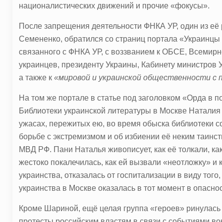
националистических движений и прочие «фокусы».
После запрещения деятельности ФНКА УР, один из её 
Семененко, обратился со страниц портала «Украинцы
связанного с ФНКА УР, с воззванием к ОБСЕ, Всемирн
украинцев, президенту Украины, Кабинету министров
а также к
«мировой и украинской общественности с п
На том же портале в статье под заголовком «Орда в п
Библиотеки украинской литературы в Москве Наталия
ужасах, пережитых ею, во время обыска библиотеки с
борьбе с экстремизмом и об избиении её неким таин
МВД РФ. Пани Наталья живописует, как её толкали, как
жестоко покалечилась, как ей вызвали «неотложку» и к
украинства, отказалась от госпитализации в виду того,
украинства в Москве оказалась в тот момент в опаснос
Кроме Шариной, ещё целая группа «героев» ринулась
протесты российским властям в связи с событиями во