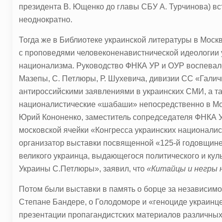
президента В. Ющенко до главы СБУ А. Турчинова) вс
неоднократно.
Тогда же в Библиотеке украинской литературы в Моск
с проповедями человеконенавистнической идеологии 
национализма. Руководство ФНКА УР и ОУР воспевал
Мазепы, С. Петлюры, Р. Шухевича, дивизии СС «Галич
антироссийскими заявлениями в украинских СМИ, а т
националистические «шабаши» непосредственно в Моск
Юрий Кононенко, заместитель сопредседателя ФНКА У
московской ячейки «Конгресса украинских националис
организатор выставки посвященной «125-й годовщине
великого украинца, выдающегося политического и кул
Украины С.Петлюры», заявил, что
«Китайцы и негры н
Потом были выставки в память о борце за независим
Степане Бандере, о Голодоморе и «геноциде украинце
презентации пропагандистских материалов различных