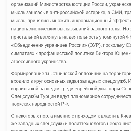
организаций Министерства юстиции России, украинск
мысль зашлась в антироссийской истерике, а СМИ, т
мысль, принялись множить информационный эффект (
националистических высказываний разного толка. Но 
пристальней взглянуть на деятельность упомянутой Ф
«Объединения украинцев России» (ОУР), поскольку О
симпатиях к профашистской политике Виктора Ющенк
агрессивного украинства.
Формирование т.н. этнической оппозиции на территор
входило в круг основных задач западных спецслужб.
израильской разведки среди еврейской диаспоры Сов
Спецслужбы Турции ведут планомерное сотрудничест
тюркских народностей РФ.
С некоторых пор, а именно с приходом к власти в Кие
же западных спецслужб и политтехнологов неофашис