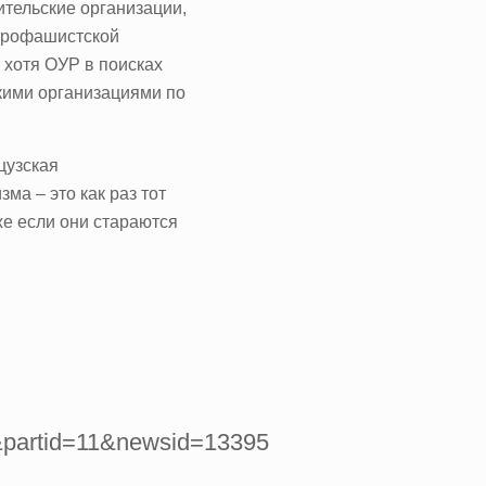
ительские организации,
 профашистской
 хотя ОУР в поисках
кими организациями по
цузская
ма – это как раз тот
же если они стараются
2&partid=11&newsid=13395