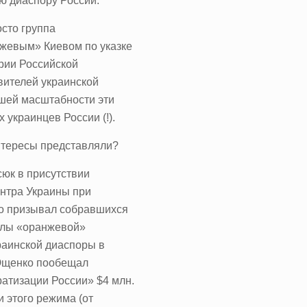
ю диаспору России.
осто группа
нжевым» Киевом по указке
рии Российской
вителей украинской
шей масштабности эти
украинцев России (!).
интересы представляли?
юк в присутствии
ентра Украины при
о призывал собравшихся
алы «оранжевой»
аинской диаспоры в
 Ющенко пообещал
атизации России» $4 млн.
 этого режима (от