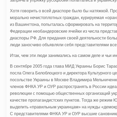
запрячь в упряжку русофобии попытались и украинску
Хотя говорить о всей диаспоре было бы натяжкой. Пр
морально нечистоплотных граждан, курируемая «ора
из Вашингтона, попыталась сформировать на террито
Федерации необандеровские ячейки из числа предста
диаспоры РФ. Для придания своей деятельности боль
люди заносчиво объявляли себя представителями всех 
Итак, чем эти люди занимались на самом деле и чьи 
В сентябре 2005 года глава МИД Украины Борис Тарас
посла Олега Белоблоцкого и директора Культурного ц
посольстве Украины в Москве Владимира Мельниченк
членов ФНКА УР и ОУР распространять в России иде
революции с помощью общественных организаций укр
качестве пропагандистских пунктов. Тогда же режим
выделить «правильным украинцам» на нужды «демокр
С представителями ФНКА УР и ОУР высшие сановники