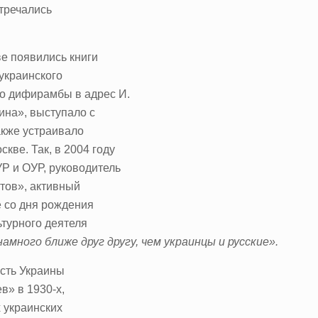
тречались
ве появились книги
украинского
о дифирамбы в адрес И.
ина», выступало с
акже устраивало
ве. Так, в 2004 году
Р и ОУР, руководитель
тов», активный
 со дня рождения
ьтурного деятеля
амного ближе друг другу, чем украинцы и русские».
ость Украины
в» в 1930-х,
 украинских