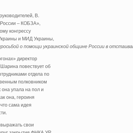
руководителей, В.
 России – КОБЗА»,
ому конгрессу
 Украины и МИД Украины,
росьбой о помощи украинской общине России в отстаивани
огонах» директор
 Шарина повествует об
отрудниками отдела по
ственным полковником
 она упала на пол и
ак она, героиня
 что сама идея
ти.
 выражать свои
круг закрытия ФНКА УР.