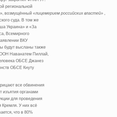
кой региональной
ь», возмущённый
«лицемерием российских властей»
,
кого суда. В том же
ша Украина» и «За
са, Всемирного
 заявлении ВКУ
мы будут высланы также
 ООН Наванатем Пиллай,
человека ОБСЕ Джанез
инств ОБСЕ Кнуту
рицают все обвинения
т изъятия органами
укции для проведения
 Кремля. У них всё
ается, что в 80%