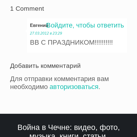
1 Comment
Войдите, чтобы ответить
Евгений
:
27.03.2012 в 23:29
ВВ С ПРАЗДНИКОМ!!!!!!!!!!
Добавить комментарий
Для отправки комментария вам
необходимо
авторизоваться
.
Война в Чечне: видео, фото,
музыка, книги, статьи,