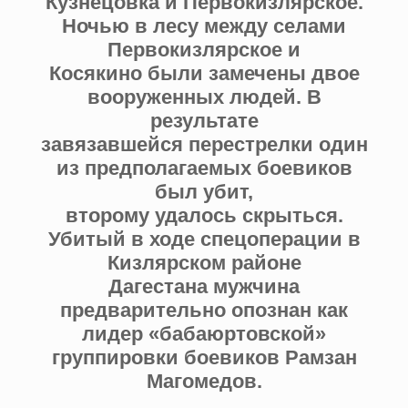
Кузнецовка и Первокизлярское.
Ночью в лесу между селами
Первокизлярское и
Косякино были замечены двое
вооруженных людей. В
результате
завязавшейся перестрелки один
из предполагаемых боевиков
был убит,
второму удалось скрыться.
Убитый в ходе спецоперации в
Кизлярском районе
Дагестана мужчина
предварительно опознан как
лидер «бабаюртовской»
группировки боевиков Рамзан
Магомедов.