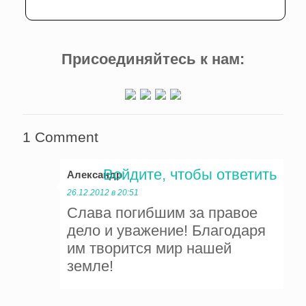
Присоединяйтесь к нам:
1 Comment
Войдите, чтобы ответить
Александр
:
26.12.2012 в 20:51
Слава погибшим за правое
дело и уважение! Благодаря
им творится мир нашей
земле!