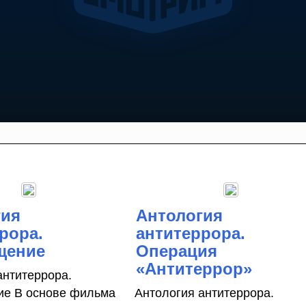
гия
Антология
рора.
антитеррора.
щение
Операция
«Антитеррор»
антитеррора.
ие В основе фильма
Антология антитеррора.