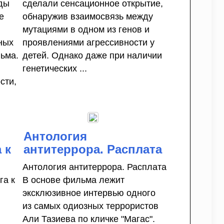
ды
сделали сенсационное открытие,
е
обнаружив взаимосвязь между
мутациями в одном из генов и
ных
проявлениями агрессивности у
льма.
детей. Однако даже при наличии
генетических ...
сти,
Антология
 к
антитеррора. Расплата
Антология антитеррора. Расплата
га к
В основе фильма лежит
эксклюзивное интервью одного
из самых одиозных террористов
Али Тазиева по кличке "Магас".