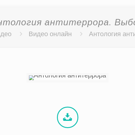
нтология антитеррора. Выб
део
Видео онлайн
Антология ант