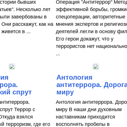
стории бывших
Операция "Антитеррор" Мето
тьев". Несколько лет
эффективной борьбы, громки
были завербованы в
спецоперации, авторитетные
 Они расскажут, как на
мнения экспертов и религиоз
живется в ...
деятелей легли в основу фи
Его герои докажут, что у
террористов нет национально
...
гия
Антология
рора.
антитеррора. Дорога
кий спрут
миру
антитеррора.
Антология антитеррора. Доро
спрут Террор с
миру В наши дни духовным
Откуда взялся
наставникам приходится
й терроризм, где его
восполнять пробелы в