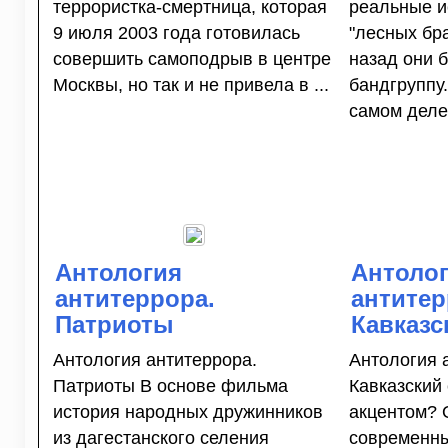
террористка-смертница, которая
реальные и
9 июля 2003 года готовилась
"лесных бра
совершить самоподрыв в центре
назад они 
Москвы, но так и не привела в ...
бандгруппу.
самом деле 
Антология
Антоло
антитеррора.
антитер
Патриоты
Кавказс
Антология антитеррора.
Антология 
Патриоты В основе фильма
Кавказский 
история народных дружинников
акцентом? 
из дагестанского селения
современны