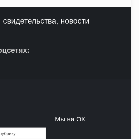
, свидетельства, новости
оцсетях:
и
Мы на ОК
и