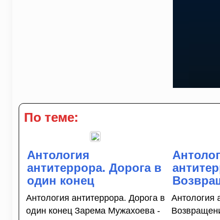
По теме:
Антология
Антоло
антитеррора. Дорога в
антитер
один конец
Возвра
Антология антитеррора. Дорога в
Антология 
один конец Зарема Мужахоева -
Возвращен