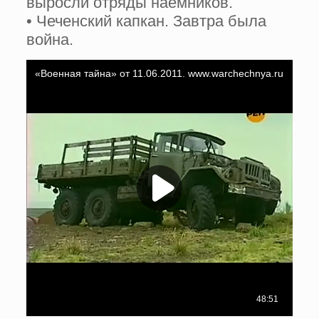
выросли отряды наемников.
• Чеченский капкан. Завтра была
война.