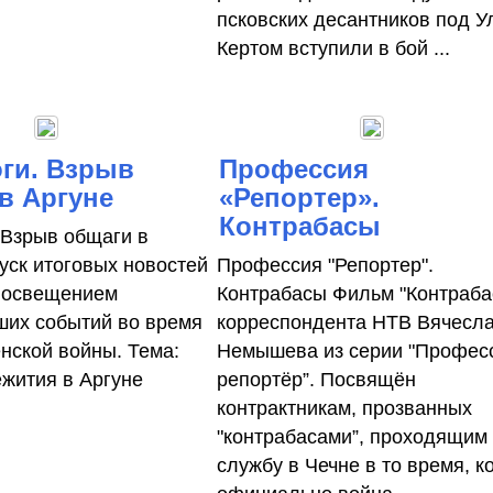
псковских десантников под У
Кертом вступили в бой ...
ги. Взрыв
Профессия
в Аргуне
«Репортер».
Контрабасы
 Взрыв общаги в
уск итоговых новостей
Профессия "Репортер".
 освещением
Контрабасы Фильм "Контраба
их событий во время
корреспондента НТВ Вячесл
енской войны. Тема:
Немышева из серии "Профес
жития в Аргуне
репортёр”. Посвящён
контрактникам, прозванных
"контрабасами”, проходящим
службу в Чечне в то время, к