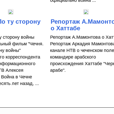
официально война ...
По ту сторону
Репортаж А.Мамонт
о Хаттабе
ту сторону войны
Репортаж А.Мамонтова о Хат
ьный фильм "Чечня.
Репортаж Аркадия Мамонтов
ону войны"
канале НТВ о чеченском пол
го корреспондента
командире арабского
информационного
происхождения Хаттабе "Чер
ТВ Алексея
арабе".
 Война в Чечне
сять лет назад, ...