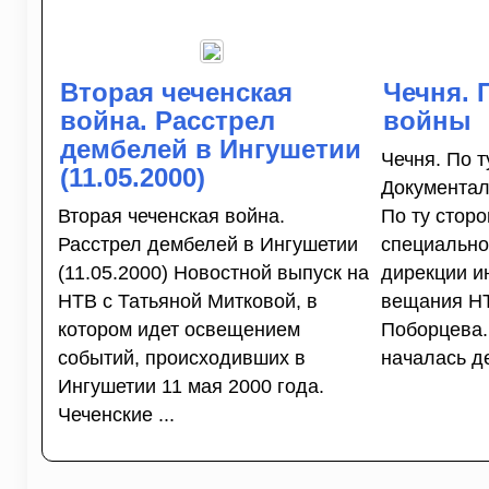
Вторая чеченская
Чечня. 
война. Расстрел
войны
дембелей в Ингушетии
Чечня. По 
(11.05.2000)
Документал
Вторая чеченская война.
По ту стор
Расстрел дембелей в Ингушетии
специально
(11.05.2000) Новостной выпуск на
дирекции 
НТВ с Татьяной Митковой, в
вещания Н
котором идет освещением
Поборцева.
событий, происходивших в
началась де
Ингушетии 11 мая 2000 года.
Чеченские ...