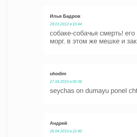
Илья Бадров
:
29.03.2012 в 10:44
собаке-собачья смерть! ег
морг. в этом же мешке и за
uhodim
:
27.04.2010 в 00:36
seychas on dumayu ponel cht
Андрей
:
26.04.2010 в 22:40