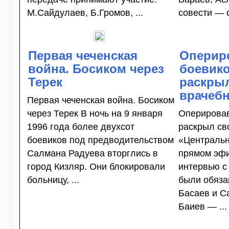
М.Сайдулаев, Б.Громов, ...
совести — с
Первая чеченская
Оперир
война. Босиком через
боевико
Терек
раскры
врачеб
Первая чеченская война. Босиком
через Терек В ночь на 9 января
Оперировав
1996 года более двухсот
раскрыл св
боевиков под предводительством
«Центральн
Салмана Радуева вторглись в
прямом эфи
город Кизляр. Они блокировали
интервью с
больницу, ...
были обяз
Басаев и С
Баиев — ...