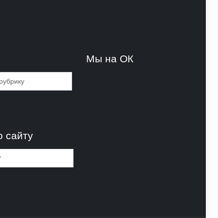
и
Мы на ОК
и
о сайту