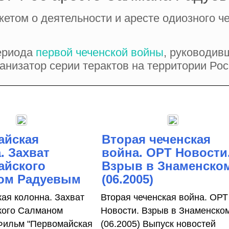
етом о деятельности и аресте одиозного ч
ериода
первой чеченской войны
, руководив
ганизатор серии терактов на территории Рос
айская
Вторая чеченская
. Захват
война. ОРТ Новости
айского
Взрыв в Знаменско
ом Радуевым
(06.2005)
ая колонна. Захват
Вторая чеченская война. ОРТ
кого Салманом
Новости. Взрыв в Знаменско
Фильм "Первомайская
(06.2005) Выпуск новостей