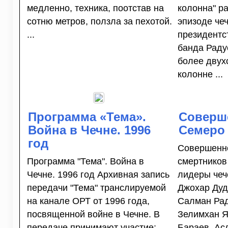
медленно, техника, поотстав на
колонна" р
сотню метров, ползла за пехотой.
эпизоде че
...
президентс
банда Раду
более двух
колонне ...
Программа «Тема».
Соверше
Война в Чечне. 1996
Семеро
год
Совершенно
Программа "Тема". Война в
смертников
Чечне. 1996 год Архивная запись
лидеры чеч
передачи "Тема" транслируемой
Джохар Дуд
на канале ОРТ от 1996 года,
Салман Рад
посвященной войне в Чечне. В
Зелимхан Я
передаче принимают участие:
Бараев, Ас