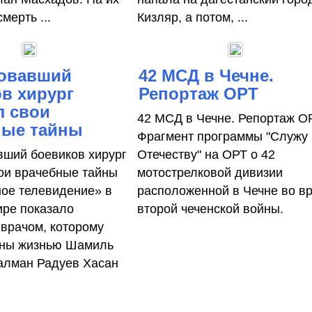
мерть ...
Кизляр, а потом, ...
овавший
42 МСД в Чечне.
в хирург
Репортаж ОРТ
л свои
42 МСД в Чечне. Репортаж О
ные тайны
Фрагмент программы "Служу
ший боевиков хирург
Отечеству" на ОРТ о 42
ои врачебные тайны
мотострелковой дивизии
ое телевидение» в
расположенной в Чечне во в
ре показало
второй чеченской войны.
 врачом, которому
аны жизнью Шамиль
алман Радуев Хасан