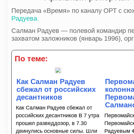
Передача «Время» по каналу ОРТ с сюж
Радуева.
Салман Радуев — полевой командир п
захватом заложников (январь 1996), ор
По теме:
Как Салман Радуев
Первом
сбежал от российских
колонна
десантников
Первом
Салман
Как Салман Радуев сбежал от
российских десантников В 7 утра
Первомайск
прошел разведдозор, в 7.30
Первомайс
двинулись ос­новные силы. Шли
Радуевым 