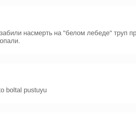
о забили насмерть на "белом лебеде" труп 
копали.
o boltal pustuyu