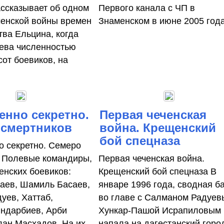
ассказывает об одном
Первого канала с ЧП в
ченской войны времен
Знаменском в июне 2005 года
тва Ельцина, когда
ева численностью
сот боевиков, на
нно секретно.
Первая чеченская
 смертников
война. Крещенский
бой спецназа
 секретно. Семеро
 Полевые командиры,
Первая чеченская война.
енских боевиков:
Крещенский бой спецназа В
аев, Шамиль Басаев,
январе 1996 года, сводная б
уев, Хаттаб,
во главе с Салманом Радуев
ндарбиев, Арби
Хункар-Пашой Исрапиловым
лан Масхадов. На их
напала на дагестанский горо