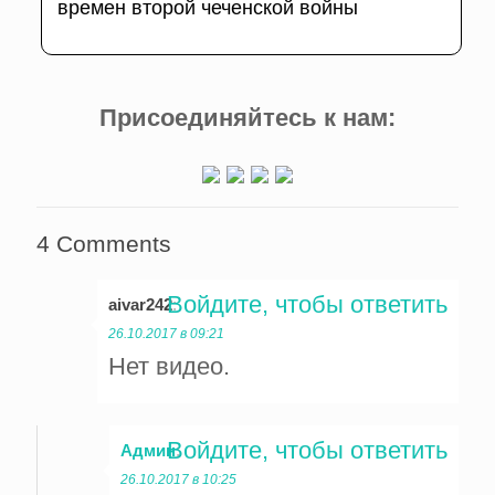
времен второй чеченской войны
Присоединяйтесь к нам:
4 Comments
Войдите, чтобы ответить
aivar242
:
26.10.2017 в 09:21
Нет видео.
Войдите, чтобы ответить
Админ
:
26.10.2017 в 10:25